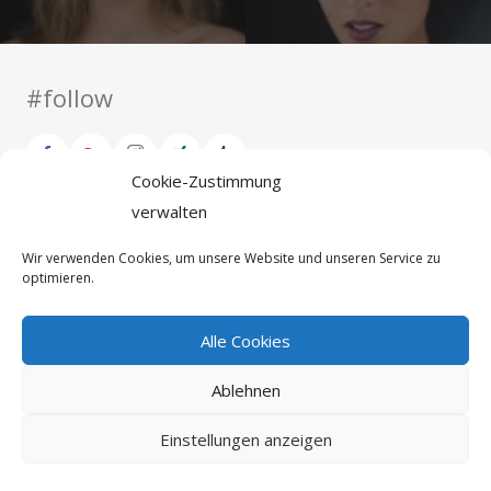
#follow
Cookie-Zustimmung
verwalten
© 2018 Dominik Martin Photography
Wir verwenden Cookies, um unsere Website und unseren Service zu
optimieren.
Impressum
Alle Cookies
Datenschutzerklärung
Ablehnen
Einstellungen anzeigen