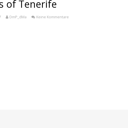
s of Tenerife
7
DmP_dMa
Keine Kommentare