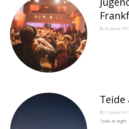
Jugen
Frankf
18. Januar 201
Teide 
17. Januar 201
Teide at Night