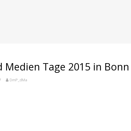
d Medien Tage 2015 in Bonn
7
DmP_dMa