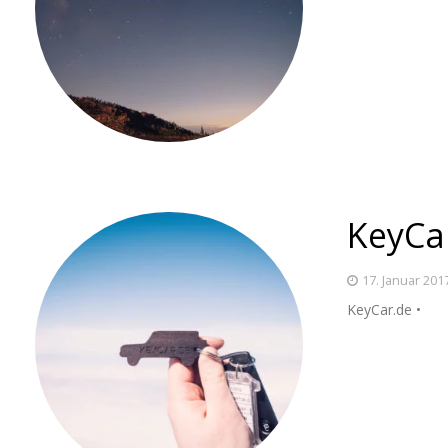
KeyCa
17. Januar 201
KeyCar.de •