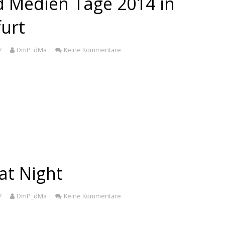
d Medien Tage 2014 in
urt
7
DmP_dMa
Keine Kommentare
at Night
7
DmP_dMa
Keine Kommentare