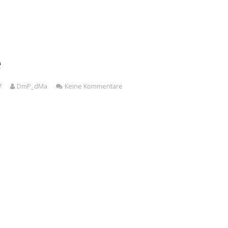
e
7
DmP_dMa
Keine Kommentare