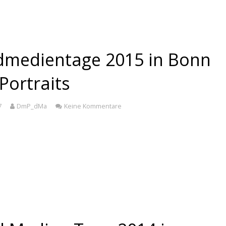
dmedientage 2015 in Bonn
Portraits
7
DmP_dMa
Keine Kommentare